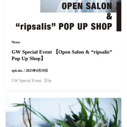
News
GW Special Event 【Open Salon & “ripsalis”
Pop Up Shop】
epic.inc.
/
2025年4月19日
GW Special Event 【Op