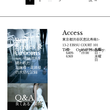
Access
Real
東京都渋谷区恵比寿南1-
Brides &
13-2 EBISU COURT 101
Tel:
Open:
Holiday:
03-
11:00〜
火曜
Grooms
6409-
19:00
日・
6369
水曜
nae. ATELIERを
日
纏われた
花嫁様・花婿様
の大切な記録
Q&A
良くあるご質問