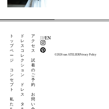
ト
ド
ア
JP
/
EN
ッ
レ
ク
I
P
プ
ス
セ
n
i
ペ
コ
ス
s
n
©2026 nae.ATELIER
Privacy Policy
ー
レ
t
t
ジ
ク
試
a
e
シ
着
g
r
コ
ョ
の
ン
ン
ご
r
e
セ
予
a
s
プ
ド
約
m
t
ト
レ
ス
お
私
問
た
タ
い
ち
キ
合