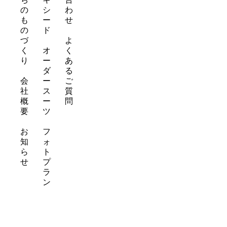
の
シ
わ
も
ー
せ
の
ド
づ
よ
く
オ
く
り
ー
あ
ダ
る
会
ー
ご
社
ス
質
概
ー
問
要
ツ
お
フ
知
ォ
ら
ト
せ
プ
ラ
ン