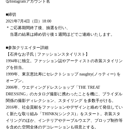
⑤Instagramアカウント名
■締切
2021年7月4日（日）18:00
＊ご応募期間終了後、抽選を行い、
当選の結果は締め切り後１週間ほどでご連絡いたします。
■参加クリエイター詳細
【石井なお子氏 | ファッションスタイリスト】
1994年に独立。ファッション誌やアーティストの衣装スタイリン
グを担当。
1999年、東京恵比寿にセレクトショップ naughty(ノゥティー) を
オープン。
2006年、ウエディングドレスショップ「THE TREAT
DRESSING」のカタログ撮影に携わったことを機に、ブライダル
関係の撮影ディレクション、スタイリング を多数手がける。
2016年、社会貢献をファッションやデザインと絡めて発信してい
く新たな取り組み「THINKS(シンクス)」をスタート。衣装スタ
イリングのほか、インテリアやテーブルウエア、プロップ制作等
を含めた空間全体のデコレーションも得意とする。