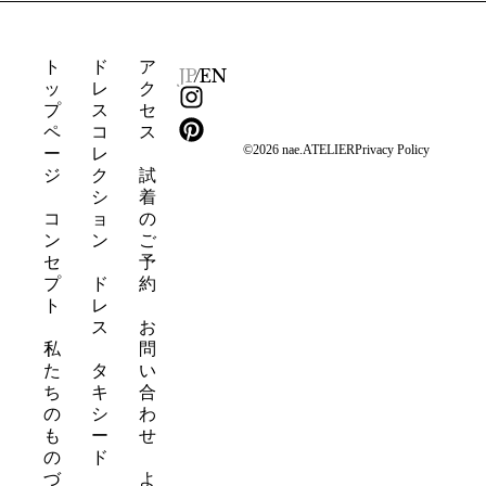
ト
ド
ア
JP
/
EN
ッ
レ
ク
I
P
プ
ス
セ
n
i
ペ
コ
ス
s
n
©2026 nae.ATELIER
Privacy Policy
ー
レ
t
t
ジ
ク
試
a
e
シ
着
g
r
コ
ョ
の
ン
ン
ご
r
e
セ
予
a
s
プ
ド
約
m
t
ト
レ
ス
お
私
問
た
タ
い
ち
キ
合
の
シ
わ
も
ー
せ
の
ド
づ
よ