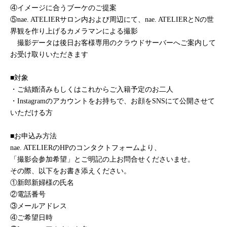
④イメージに合うブーケのご提案
⑤nae. ATELIERサロン内および周辺にて、nae. ATELIERとNの世
界観を作り上げるカメラマンによる撮影
撮影データは後日お客様専用のクラウドサーバーへご案内して
お受け取りいただきます
■対象
・ご結婚済みもしくはこれからご入籍予定のお二人
・Instagramのアカウントをお持ちで、お顔をSNSにて公開させて
いただける方
■お申込み方法
nae. ATELIERのHPのコンタクトフォームより、
「撮影会参加希望」とご明記の上お問合せくださいませ。
その際、以下をお書き添えください。
①新郎新婦様の氏名
②電話番号
③メールアドレス
④ご希望日時