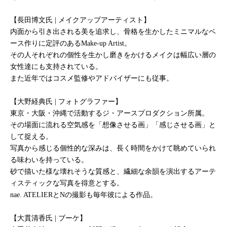
【長田博文氏 | メイクアップアーティスト】
内面から引き出される美を追求し、骨格を生かしたミニマルなベ
ース作りに定評のあるMake-up Artist。
その人それぞれの個性を生かし磨きをかけるメイクは幅広い層の
女性達にも支持されている。
また近年ではコスメ監修やアドバイザーにも従事。
【大野経典氏 | フォトグラファー】
東京・大阪・沖縄で活動するジ・アースプロダクション所属。
その場面に流れる空気感を「想像させる画」「感じさせる画」と
して捉える。
写真から感じる個性的な深みは、長く時間をかけて眺めていられ
る味わいを持っている。
砂で描いた様な壊れそうな質感と、繊細な余韻を演出するアーテ
ィスティックな写真を得意とする。
nae. ATELIERとNの撮影も毎年彼による作品。
【大貫清香氏 | ブーケ】