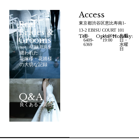
Access
Real
東京都渋谷区恵比寿南1-
Brides &
13-2 EBISU COURT 101
Tel:
Open:
Holiday:
03-
11:00〜
火曜
Grooms
6409-
19:00
日・
6369
水曜
nae. ATELIERを
日
纏われた
花嫁様・花婿様
の大切な記録
Q&A
良くあるご質問