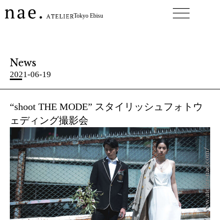
内
Tokyo Ebisu
容
を
ス
キ
News
ッ
プ
2021-06-19
“shoot THE MODE” スタイリッシュフォトウ
ェディング撮影会