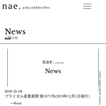
内
Tokyo Ebisu
容
を
ス
キ
News
ッ
プ
お知らせ
ペ
ペ
ペ
ペ
ペ
ペ
ペ
ペ
ペ
ー
ー
ー
ー
ー
ー
ー
ー
ー
ジ
ジ
ジ
ジ
ジ
ジ
ジ
ジ
ジ
2019-12-08
ブライダル産業新聞 第1071号(2019年12月1日発行）
Read