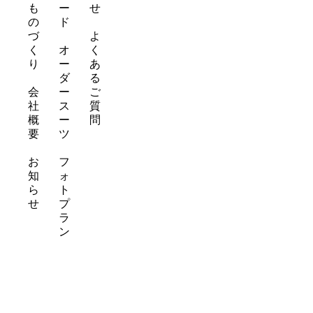
も
ー
せ
の
ド
づ
よ
く
オ
く
り
ー
あ
ダ
る
会
ー
ご
社
ス
質
概
ー
問
要
ツ
お
フ
知
ォ
ら
ト
せ
プ
ラ
ン