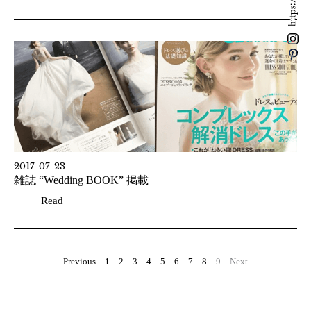
2017-07-23
雑誌 “Wedding BOOK” 掲載
Read
Previous
1
2
3
4
5
6
7
8
9
Next