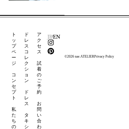
ト
ド
ア
JP
/
EN
ッ
レ
ク
I
P
プ
ス
セ
n
i
ペ
コ
ス
s
n
©2026 nae.ATELIER
Privacy Policy
ー
レ
t
t
ジ
ク
試
a
e
シ
着
g
r
コ
ョ
の
ン
ン
ご
r
e
セ
予
a
s
プ
ド
約
m
t
ト
レ
ス
お
私
問
た
タ
い
ち
キ
合
の
シ
わ