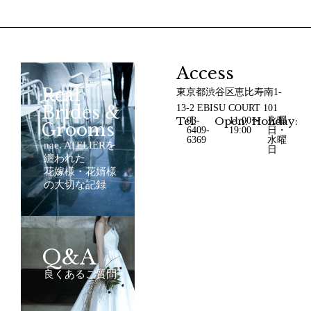
Access
Real
東京都渋谷区恵比寿南1-
Brides &
13-2 EBISU COURT 101
Tel:
Open:
Holiday:
03-
11:00〜
火曜
Grooms
6409-
19:00
日・
6369
水曜
nae. ATELIERを
日
纏われた
花嫁様・花婿様
の大切な記録
Q&A
良くあるご質問