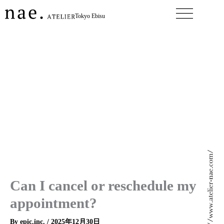
内
Tokyo Ebisu
容
を
ス
キ
ッ
プ
Can I cancel or reschedule my
appointment?
By
epic.inc.
/
2025年12月30日