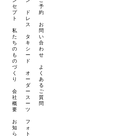
ン
ン
ご
r
e
セ
予
a
s
プ
ド
約
m
t
ト
レ
ス
お
私
問
た
タ
い
ち
キ
合
の
シ
わ
も
ー
せ
の
ド
づ
よ
く
オ
く
り
ー
あ
ダ
る
会
ー
ご
社
ス
質
概
ー
問
要
ツ
お
フ
知
ォ
ら
ト