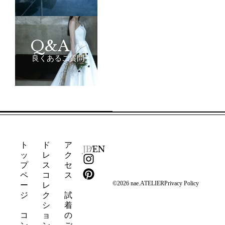
Q&A
良くあるご質問
ト
ド
ア
JP
/
EN
ッ
レ
ク
I
P
プ
ス
セ
n
i
ペ
コ
ス
s
n
©2026 nae.ATELIER
Privacy Policy
ー
レ
t
t
ジ
ク
試
a
e
シ
着
g
r
コ
ョ
の