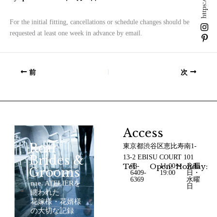
For the initial fitting, cancellations or schedule changes should be
requested at least one week in advance by email.
前
次
Access
Real
東京都渋谷区恵比寿南1-
Brides &
13-2 EBISU COURT 101
Tel:
Open:
Holiday:
03-
11:00〜
火曜
Grooms
6409-
19:00
日・
6369
水曜
nae. ATELIERを
日
纏われた
花嫁様・花婿様
の大切な記録