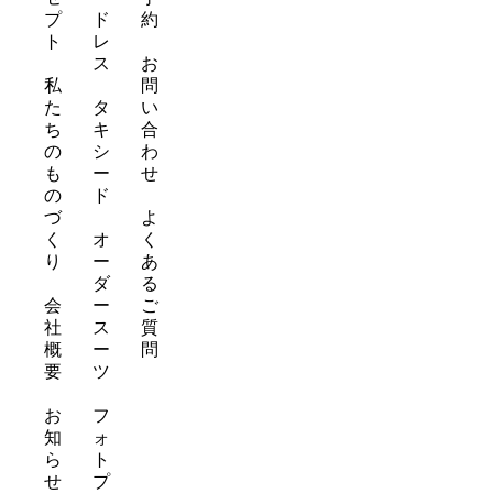
a
s
プ
ド
約
m
t
ト
レ
ス
お
私
問
た
タ
い
ち
キ
合
の
シ
わ
も
ー
せ
の
ド
づ
よ
く
オ
く
り
ー
あ
ダ
る
会
ー
ご
社
ス
質
概
ー
問
要
ツ
お
フ
知
ォ
ら
ト
せ
プ