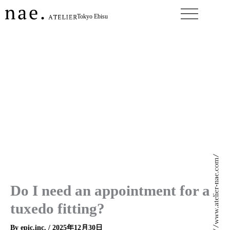
内
Tokyo Ebisu
容
を
ス
キ
ッ
プ
Do I need an appointment for a
tuxedo fitting?
By
epic.inc.
/
2025年12月30日