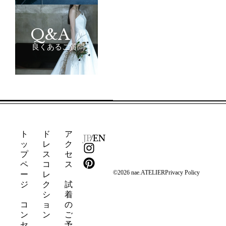
Q&A
良くあるご質問
ト
ド
ア
JP
/
EN
ッ
レ
ク
I
P
プ
ス
セ
n
i
ペ
コ
ス
s
n
©2026 nae.ATELIER
Privacy Policy
ー
レ
t
t
ジ
ク
試
a
e
シ
着
g
r
コ
ョ
の
ン
ン
ご
r
e
セ
予