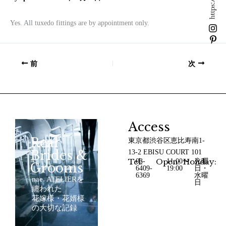
Yes. All tuxedo fittings are by appointment only.
前
次
Access
Real
東京都渋谷区恵比寿南1-
Brides &
13-2 EBISU COURT 101
Tel:
Open:
Holiday:
03-
11:00〜
火曜
Grooms
6409-
19:00
日・
6369
水曜
nae. ATELIERを
日
纏われた
花嫁様・花婿様
の大切な記録